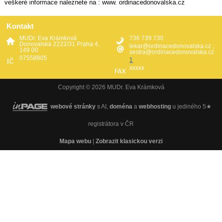
veškeré informace naleznete na : www. ordinacedonovalska.cz
Kontakt
MUDr. Eva Krámková
736 739 730
Donovalská 2222/31 Praha 4,
lekar@ordinacedonovalska.cz ;
149 00
sestra@ordinacedonovalska.cz
07558805
1
xxxxx
Copyright © 2026 MUDr. Eva Krámková
webové stránky
s AI,
doména
a
webhosting
u jediného 5★
registrátora v ČR
Mapa webu
|
Zobrazit klasickou verzi